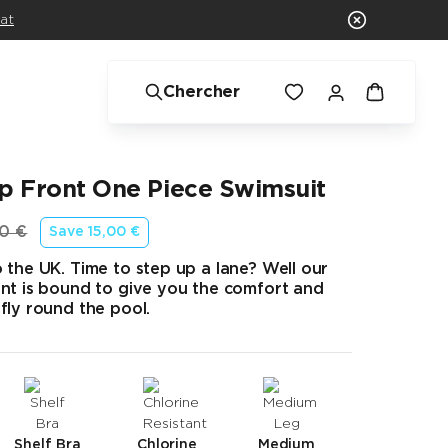
at
Chercher
p Front One Piece Swimsuit
0 €
Save
15,00 €
d’origine
 the UK. Time to step up a lane? Well our
ont is bound to give you the comfort and
fly round the pool.
Shelf Bra
Chlorine
Medium