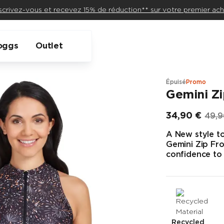
scrivez-vous et recevez 15% de réduction** sur votre premier ach
oggs
Outlet
Épuisé
Promo
Gemini Zi
34,90 €
49,9
Prix final
Prix 
A New style to
Gemini Zip Fr
confidence to 
Recycled