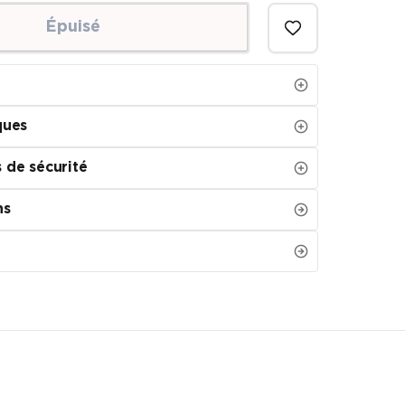
Épuisé
ques
 de sécurité
ns