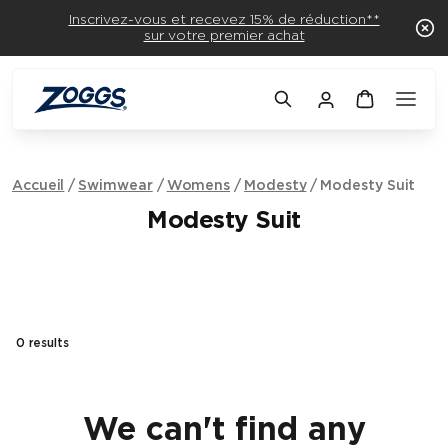
Inscrivez-vous et recevez 15% de réduction**
sur votre premier achat
Accueil
Swimwear
Womens
Modesty
Modesty Suit
Modesty Suit
0
results
We can't find any