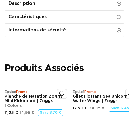
Description
Caractéristiques
Informations de sécurité
Produits Associés
Épuisé
Promo
Épuisé
Promo
Planche de Natation Zoggy
Gilet Flottant Sea Unicorn
Mini Kickboard | Zoggs
Water Wings | Zoggs
1 Coloris
17,50 €
34,95 €
Save
17,4
Prix final
Prix d’origine
11,25 €
14,95 €
Save
3,70 €
Prix final
Prix d’origine