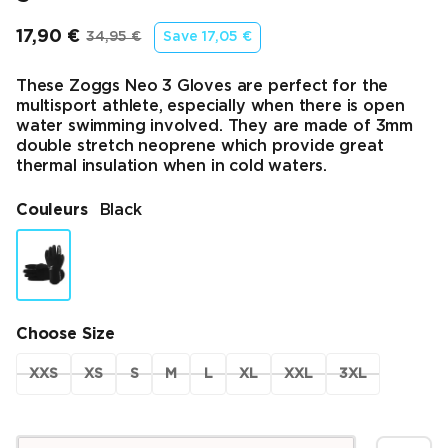
17,90 €
34,95 €
Save
17,05 €
Prix final
Prix d’origine
These Zoggs Neo 3 Gloves are perfect for the
multisport athlete, especially when there is open
water swimming involved. They are made of 3mm
double stretch neoprene which provide great
thermal insulation when in cold waters.
Couleurs
Black
Choose Size
XXS
XS
S
M
L
XL
XXL
3XL