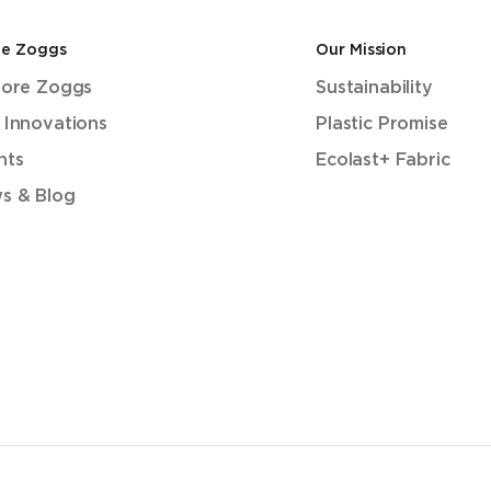
de Zoggs
Our Mission
lore Zoggs
Sustainability
 Innovations
Plastic Promise
nts
Ecolast+ Fabric
s & Blog