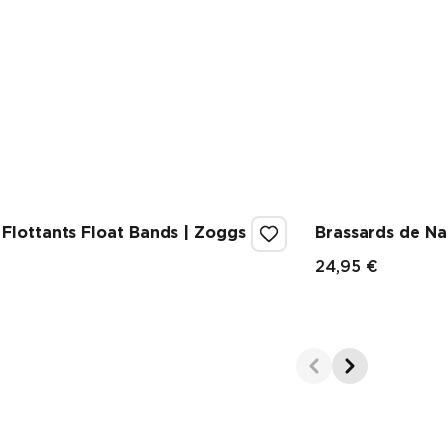
 Flottants Float Bands | Zoggs
Brassards de Na
24,95 €
Prix fina
inal