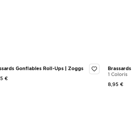
ssards Gonflables Roll-Ups | Zoggs
Brassards
1 Coloris
95 €
ix final
8,95 €
Prix f