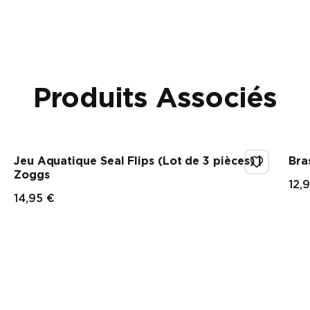
Produits Associés
Jeu Aquatique Seal Flips (Lot de 3 pièces) |
Bra
Zoggs
12,
Pr
14,95 €
Prix final
Showing 1-3 of 4