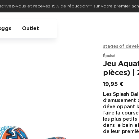
scrivez-vous et recevez 15% de réduction** sur votre premier ach
oggs
Outlet
stages of deve
Épuisé
Jeu Aquat
pièces) |
19,95 €
Prix final
Les Splash Bal
d’amusement da
développant la
faire la cours
les plus petits
dans le bain af
de leur premi