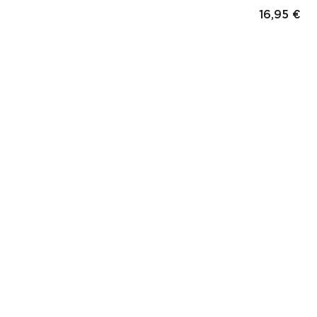
ix final
16,95 €
Prix f