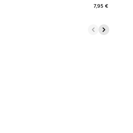
7,95 €
inal
Prix fina