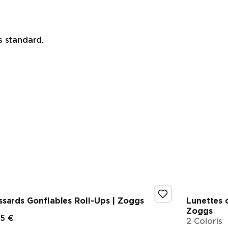
s standard.
ssards Gonflables Roll-Ups | Zoggs
Lunettes d
Zoggs
95 €
2 Coloris