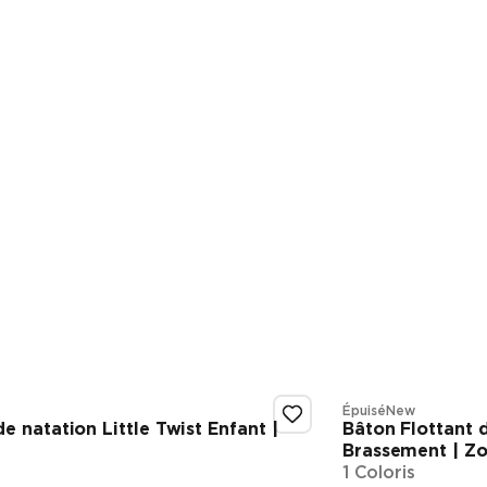
Épuisé
New
e natation Little Twist Enfant |
Bâton Flottant 
Brassement | Z
1 Coloris