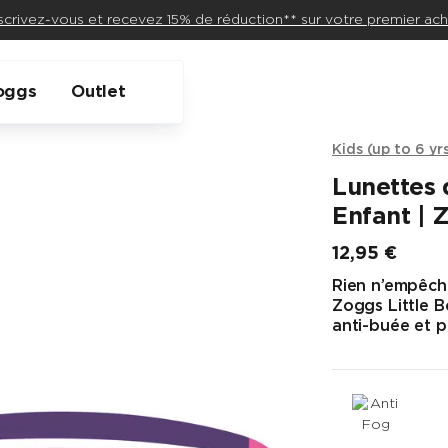
scrivez-vous et recevez 15% de réduction** sur votre premier ach
oggs
Outlet
Kids (up to 6 yr
Lunettes 
Enfant | 
12,95 €
Prix final
Rien n’empêch
Zoggs Little Bo
anti-buée et p