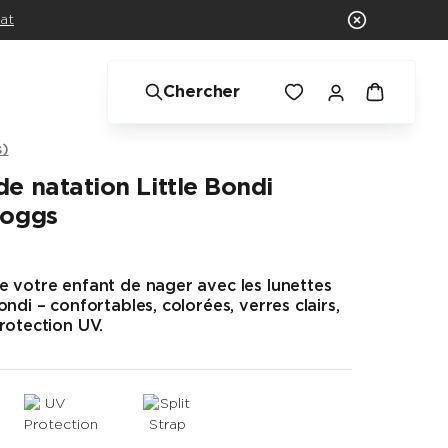
at
Chercher
s)
de natation Little Bondi
Zoggs
e votre enfant de nager avec les lunettes
ndi – confortables, colorées, verres clairs,
rotection UV.