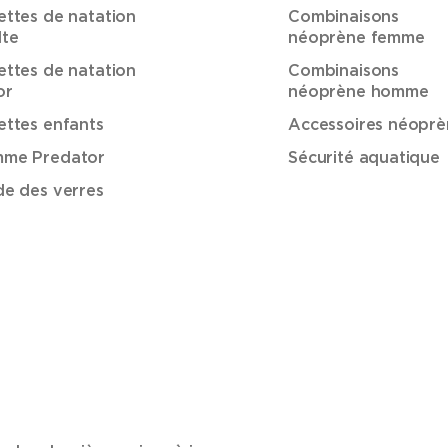
ettes de natation
Combinaisons
lte
néoprène femme
ettes de natation
Combinaisons
or
néoprène homme
ettes enfants
Accessoires néoprè
me Predator
Sécurité aquatique
de des verres