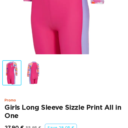
Promo
Girls Long Sleeve Sizzle Print All in
One
27,90 €
55,95 €
Save
28,05 €