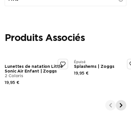
Produits Associés
Épuisé
Lunettes de natation Little
Splashems | Zoggs
Sonic Air Enfant | Zoggs
19,95 €
2 Coloris
Prix final
19,95 €
Prix final
Showing 1-2 of 3