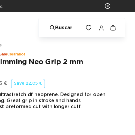
ra
Buscar
s
Sale
Clearance
imming Neo Grip 2 mm
5 €
Save
22,05 €
o original
ltrastretch df neoprene. Designed for open
g. Great grip in stroke and hands
st preformed cut with longer cuff.
k