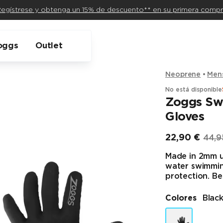
egístrese y obtenga un 15% de descuento** en su primera comp
oggs
Outlet
Neoprene
Men
No está disponible
Zoggs Sw
Gloves
22,90 €
44,9
Precio final
Preci
Made in 2mm u
water swimmin
protection. Be
Colores
Blac