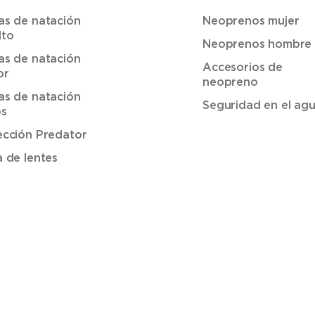
as de natación
Neoprenos mujer
lto
Neoprenos hombre
as de natación
Accesorios de
or
neopreno
as de natación
Seguridad en el ag
os
ección Predator
a de lentes