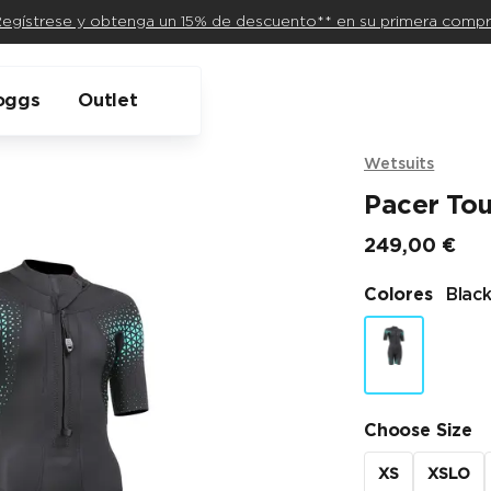
egístrese y obtenga un 15% de descuento** en su primera comp
oggs
Outlet
Wetsuits
Pacer Tou
249,00 €
Precio final
Colores
Blac
Choose Size
XS
XSLO