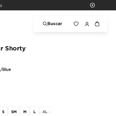
ra
Buscar
r Shorty
k/Blue
S
SM
M
L
XL