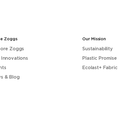
de Zoggs
Our Mission
lore Zoggs
Sustainability
 Innovations
Plastic Promise
nts
Ecolast+ Fabric
s & Blog