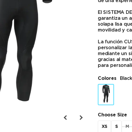
de una experie
El SISTEMA DE
garantiza un a
solapa lisa qu
movilidad y ca
La función C
personalizar l
mediante un si
gracias al mate
para personali
Colores
Blac
Choose Size
XS
S
M