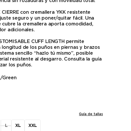
ncia sin rozaduras y con movilidad total.
 CIERRE con cremallera YKK resistente
juste seguro y un poner/quitar fácil. Una
e cubre la cremallera aporta comodidad,
lor adicionales.
USTOMISABLE CUFF LENGTH permite
a longitud de los puños en piernas y brazos
stema sencillo “hazlo tú mismo”, posible
rial resistente al desgarro. Consulta la guía
zar los puños.
k/Green
Guía de tallas
L
XL
XXL