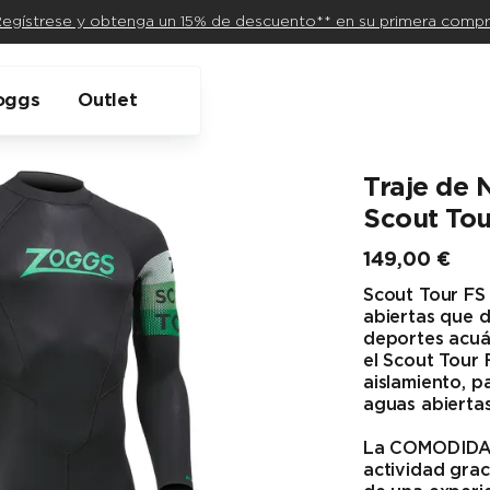
egístrese y obtenga un 15% de descuento** en su primera comp
oggs
Outlet
Traje de 
Scout To
149,00 €
Precio final
Scout Tour FS
abiertas que d
deportes acuát
el Scout Tour
aislamiento, p
aguas abiertas
La COMODIDAD 
actividad graci