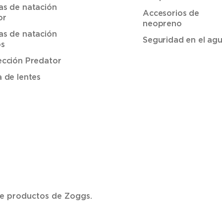
as de natación
Accesorios de
or
neopreno
as de natación
Seguridad en el ag
os
ección Predator
a de lentes
 de productos de Zoggs.