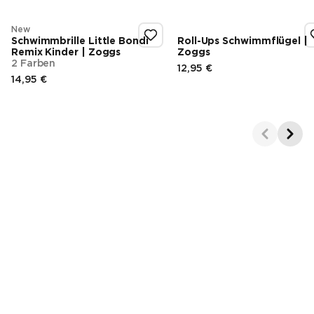
New
Schwimmbrille Little Bondi
Roll-Ups Schwimmflügel |
Remix Kinder | Zoggs
Zoggs
2 Farben
12,95 €
Endpreis
14,95 €
Endpreis
Showing 1-2 of 4