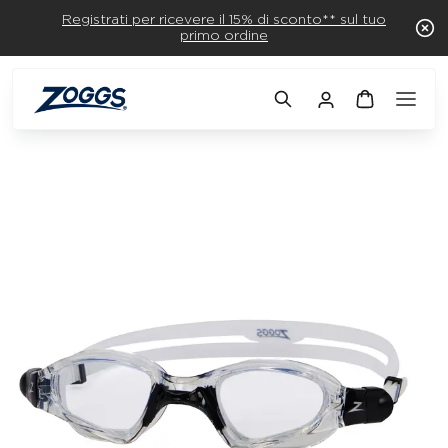
Registrati per ricevere il 15% di sconto** sul tuo
primo ordine