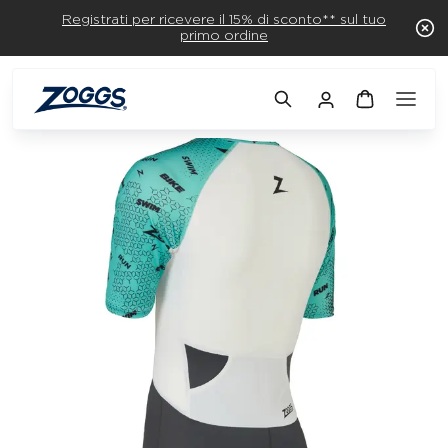
Registrati per ricevere il 15% di sconto** sul tuo
primo ordine