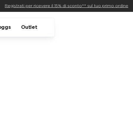
Registrati per ricevere il 15% di sconto** sul tuo primo ordine
oggs
Outlet