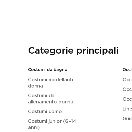
Categorie principali
Costumi da bagno
Occh
Costumi modellanti
Occh
donna
Occh
Costumi da
Occh
allenamento donna
Lin
Costumi uomo
Guid
Costumi junior (6–14
anni)