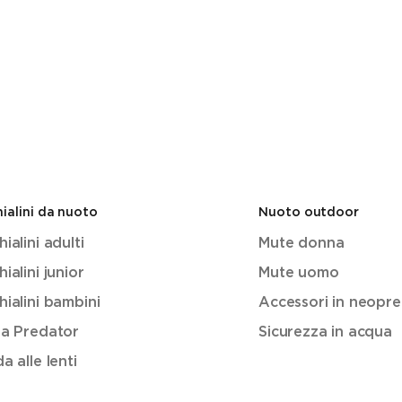
ialini da nuoto
Nuoto outdoor
ialini adulti
Mute donna
ialini junior
Mute uomo
ialini bambini
Accessori in neopr
ea Predator
Sicurezza in acqua
a alle lenti