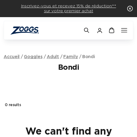
Inscrivez-vous et recevez 15% de réduction**
sur votre premier achat
Accueil
Goggles
Adult
Family
Bondi
Bondi
0
results
We can't find any