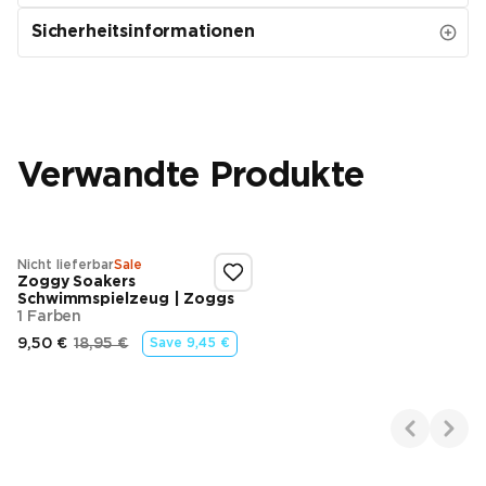
Sicherheitsinformationen
Verwandte Produkte
Nicht lieferbar
Sale
Zoggy Soakers
Schwimmspielzeug | Zoggs
1 Farben
9,50 €
18,95 €
Save
9,45 €
Endpreis
Ursprünglicher Preis
Showing 1-1 of 1