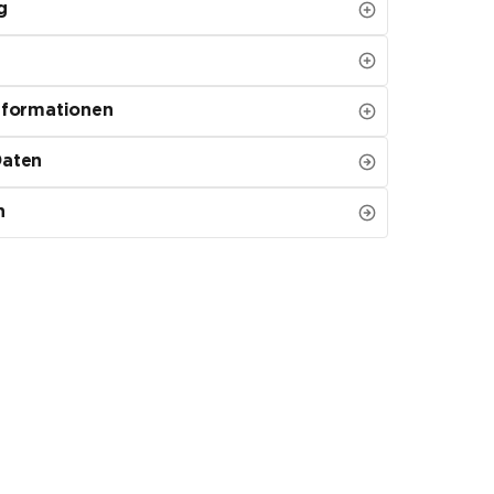
g
nformationen
Daten
n