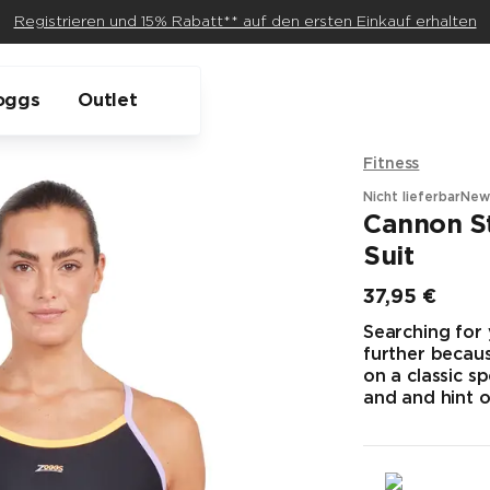
Registrieren und 15% Rabatt** auf den ersten Einkauf erhalten
oggs
Outlet
Fitness
Nicht lieferbar
New
Cannon St
Suit
37,95 €
Endpreis
Searching for
further becaus
on a classic sp
and and hint o