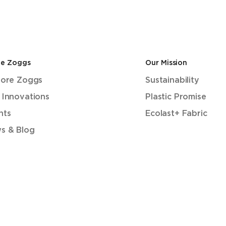
de Zoggs
Our Mission
lore Zoggs
Sustainability
 Innovations
Plastic Promise
nts
Ecolast+ Fabric
s & Blog