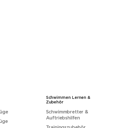
Schwimmen Lernen &
Zubehör
üge
Schwimmbretter &
Auftriebshilfen
üge
Trainingszubehör