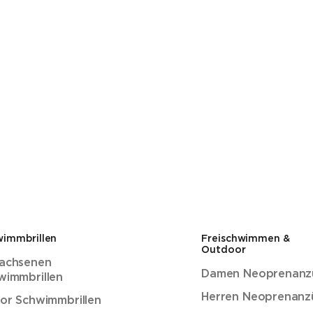
wimmbrillen
Freischwimmen &
Outdoor
achsenen
Damen Neoprenanz
wimmbrillen
Herren Neoprenanz
ior Schwimmbrillen