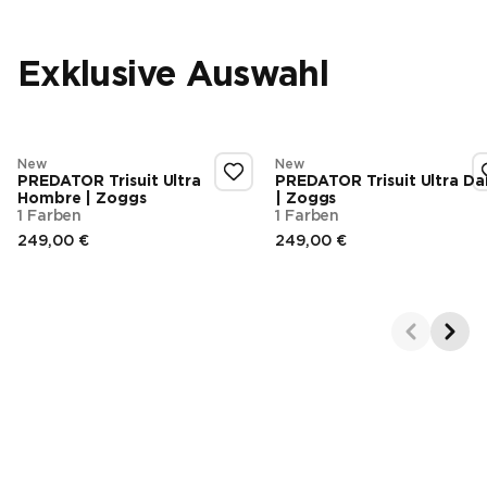
Exklusive Auswahl
New
New
PREDATOR Trisuit Ultra
PREDATOR Trisuit Ultra D
Hombre | Zoggs
| Zoggs
1 Farben
1 Farben
249,00 €
249,00 €
Endpreis
Endpreis
Showing 1-2 of 6