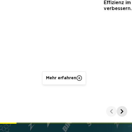
Effizienz i
verbessern.
Mehr erfahren
Showing 1-1 of 5