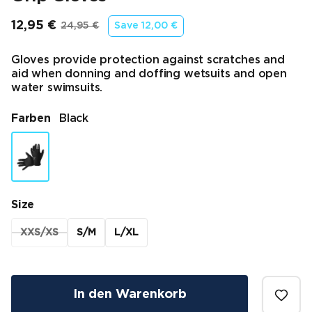
12,95 €
24,95 €
Save
12,00 €
Endpreis
Ursprünglicher Preis
Gloves provide protection against scratches and
aid when donning and doffing wetsuits and open
water swimsuits.
Farben
Black
Size
XXS/XS
S/M
L/XL
In den Warenkorb