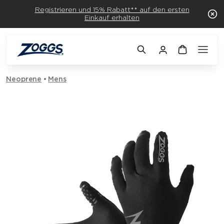
Registrieren und 15% Rabatt** auf den ersten
Einkauf erhalten
Neoprene
Mens