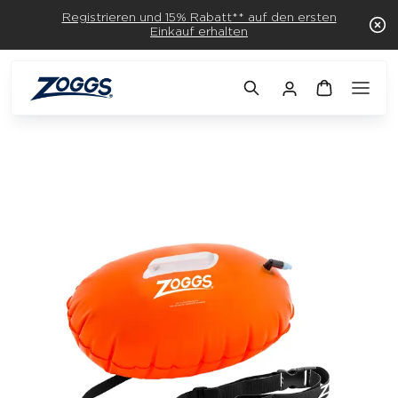
Registrieren und 15% Rabatt** auf den ersten
Einkauf erhalten