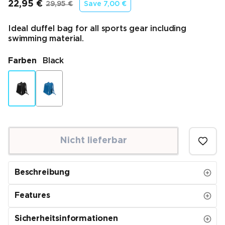
22,95 €
29,95 €
Save
7,00 €
Endpreis
Ursprünglicher Preis
Ideal duffel bag for all sports gear including
swimming material.
Farben
Black
Nicht lieferbar
Beschreibung
Features
Sicherheitsinformationen