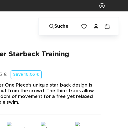
Suche
er Starback Training
5 €
Save
16,05 €
rünglicher Preis
r One Piece's unique star back design is
out from the crowd. The thin straps allow
dom of movement for a free yet relaxed
le swim.