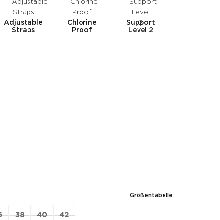
Adjustable
Chlorine
Support
Straps
Proof
Level 2
Größentabelle
6
38
40
42