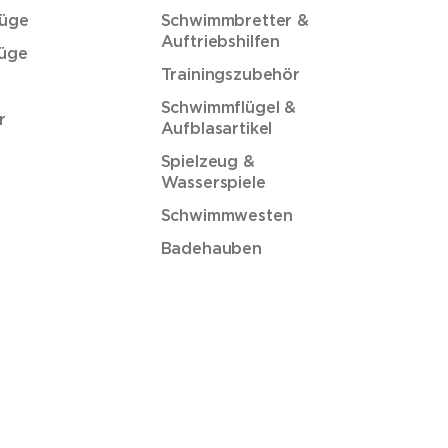
üge
Schwimmbretter &
Auftriebshilfen
üge
Trainingszubehör
Schwimmflügel &
r
Aufblasartikel
Spielzeug &
Wasserspiele
Schwimmwesten
Badehauben