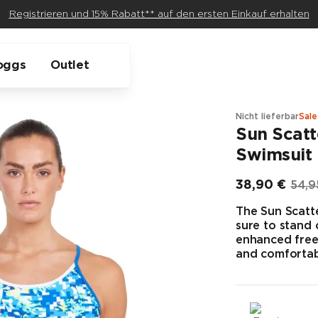
Registrieren und 15% Rabatt** auf den ersten Einkauf erhalten
oggs
Outlet
Nicht lieferbar
Sale
Sun Scatt
Swimsuit
38,90 €
54,9
Endpreis
Ursp
The Sun Scatte
sure to stand 
enhanced free
and comfortab