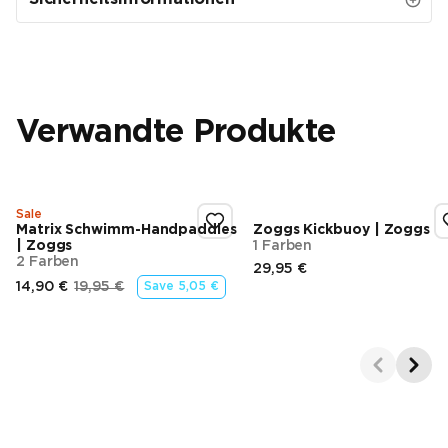
Verwandte Produkte
Sale
Matrix Schwimm-Handpaddles
Zoggs Kickbuoy | Zoggs
| Zoggs
1 Farben
2 Farben
29,95 €
Endpreis
14,90 €
19,95 €
Save
5,05 €
Endpreis
Ursprünglicher Preis
Showing 1-2 of 3