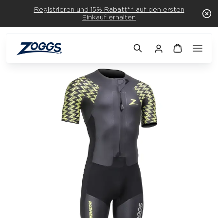
Registrieren und 15% Rabatt** auf den ersten
Einkauf erhalten