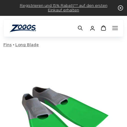
Registrieren und 15% Rabatt** auf den ersten
Einkauf erhalten
Fins
Long Blade